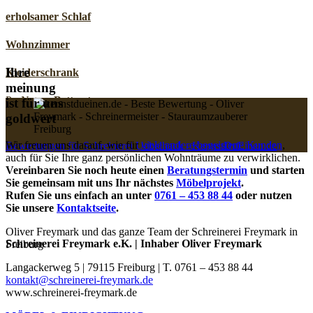
erholsamer Schlaf
Wohnzimmer
Ihre
Kleiderschrank
meinung
ProNatura
Bettsysteme
ist für uns
goldwert
Wir freuen uns darauf, wie für
viele andere begeisterte Kunden
,
Bewertungen für Schreinerei Uebelhack - KennstDuEinen.de
auch für Sie Ihre ganz persönlichen Wohnträume zu verwirklichen.
Vereinbaren Sie noch heute einen
Beratungstermin
und starten
Sie gemeinsam mit uns Ihr nächstes
Möbelprojekt
.
Rufen Sie uns einfach an unter
0761 – 453 88 44
oder nutzen
Sie unsere
Kontaktseite
.
Oliver Freymark und das ganze Team der Schreinerei Freymark in
Schreinerei Freymark e.K. | Inhaber Oliver Freymark
Freiburg
Langackerweg 5 | 79115 Freiburg | T. 0761 – 453 88 44
kontakt@schreinerei-freymark.de
www.schreinerei-freymark.de