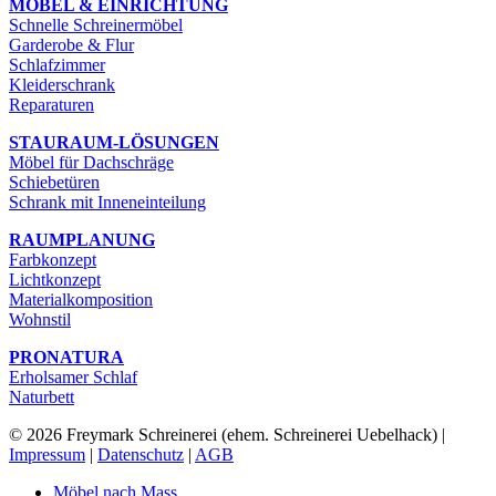
MÖBEL & EINRICHTUNG
Schnelle Schreinermöbel
Garderobe & Flur
Schlafzimmer
Kleiderschrank
Reparaturen
STAURAUM-LÖSUNGEN
Möbel für Dachschräge
Schiebetüren
Schrank mit Inneneinteilung
RAUMPLANUNG
Farbkonzept
Lichtkonzept
Materialkomposition
Wohnstil
PRONATURA
Erholsamer Schlaf
Naturbett
© 2026 Freymark Schreinerei (ehem. Schreinerei Uebelhack) |
Impressum
|
Datenschutz
|
AGB
Möbel nach Mass