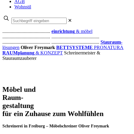
AGB
Wohnstil
✕
........................................
einrichtung
& möbel
........................................
........................................
........................................
........................................
Stauraum
-
lösungen
Oliver Freymark
BETTSYSTEME
PRONATURA
RAUMplanung
& KONZEPT
Schreinermeister &
Stauraumzauberer
Möbel und
Raum-
gestaltung
für ein Zuhause zum Wohlfühlen
Schreinerei in Freiburg – Möbelschreiner Oliver Freymark