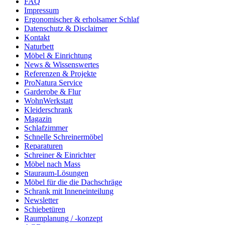
FAQ
Impressum
Ergonomischer & erholsamer Schlaf
Datenschutz & Disclaimer
Kontakt
Naturbett
Möbel & Einrichtung
News & Wissenswertes
Referenzen & Projekte
ProNatura Service
Garderobe & Flur
WohnWerkstatt
Kleiderschrank
Magazin
Schlafzimmer
Schnelle Schreinermöbel
Reparaturen
Schreiner & Einrichter
Möbel nach Mass
Stauraum-Lösungen
Möbel für die die Dachschräge
Schrank mit Inneneinteilung
Newsletter
Schiebetüren
Raumplanung / -konzept