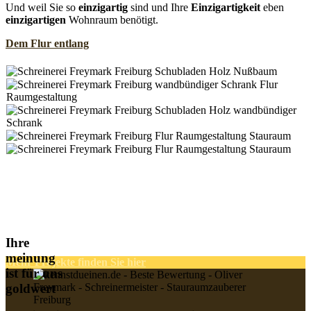
Und weil Sie so
einzigartig
sind und Ihre
Einzigartigkeit
eben
einzigartigen
Wohnraum benötigt.
Dem Flur entlang
Ihre
meinung
Mehr Projekte finden Sie hier
ist für uns
goldwert