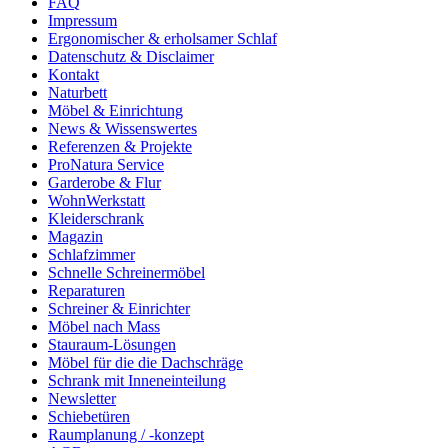
FAQ
Impressum
Ergonomischer & erholsamer Schlaf
Datenschutz & Disclaimer
Kontakt
Naturbett
Möbel & Einrichtung
News & Wissenswertes
Referenzen & Projekte
ProNatura Service
Garderobe & Flur
WohnWerkstatt
Kleiderschrank
Magazin
Schlafzimmer
Schnelle Schreinermöbel
Reparaturen
Schreiner & Einrichter
Möbel nach Mass
Stauraum-Lösungen
Möbel für die die Dachschräge
Schrank mit Inneneinteilung
Newsletter
Schiebetüren
Raumplanung / -konzept