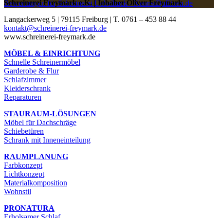
Schreinerei Freymark e.K. | Inhaber Oliver Freymark
Bewertungen für Schreinerei Uebelhack - KennstDuEinen.de
Langackerweg 5 | 79115 Freiburg | T. 0761 – 453 88 44
kontakt@schreinerei-freymark.de
www.schreinerei-freymark.de
MÖBEL & EINRICHTUNG
Schnelle Schreinermöbel
Garderobe & Flur
Schlafzimmer
Kleiderschrank
Reparaturen
STAURAUM-LÖSUNGEN
Möbel für Dachschräge
Schiebetüren
Schrank mit Inneneinteilung
RAUMPLANUNG
Farbkonzept
Lichtkonzept
Materialkomposition
Wohnstil
PRONATURA
Erholsamer Schlaf